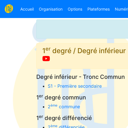
Accueil
Organisation
Options
Plateformes
Numér
er
1
degré / Degré inférieur
Degré inférieur - Tronc Commun
S1 - Première secondaire
er
1
degré commun
ème
2
commune
er
1
degré différencié
ème
2
différenciée